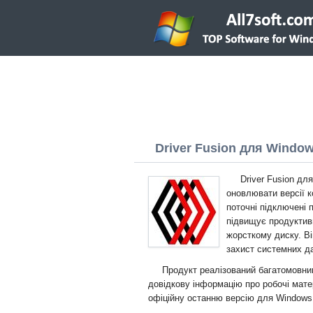
Driver Fusion для Windows
Driver Fusion дл
оновлювати версії к
поточні підключені 
підвищує продуктивн
жорсткому диску. Ві
захист системних д
Продукт реалізований багатомовни
довідкову інформацію про робочі мате
офіційну останню версію для Windows