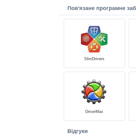
Пов'язане програмне за
SlimDrivers
DriverMax
Відгуки