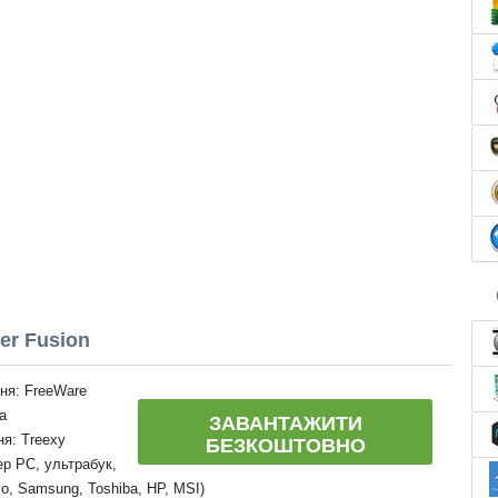
er Fusion
ння: FreeWare
а
ЗАВАНТАЖИТИ
я: Treexy
БЕЗКОШТОВНО
ер PC, ультрабук,
o, Samsung, Toshiba, HP, MSI)