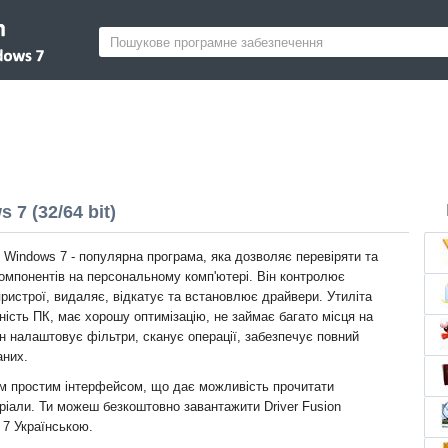
 7 (32/64 bit)
я Windows 7 - популярна програма, яка дозволяє перевіряти та
омпонентів на персональному комп'ютері. Він контролює
пристрої, видаляє, відкатує та встановлює драйвери. Утиліта
ість ПК, має хорошу оптимізацію, не займає багато місця на
н налаштовує фільтри, сканує операції, забезпечує повний
аних.
м простим інтерфейсом, що дає можливість прочитати
ріали. Ти можеш безкоштовно завантажити Driver Fusion
 7 Українською.