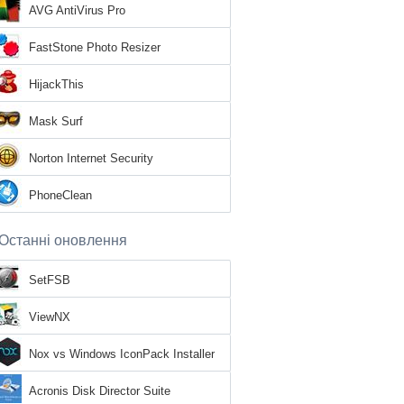
AVG AntiVirus Pro
FastStone Photo Resizer
HijackThis
Mask Surf
Norton Internet Security
PhoneClean
Останні оновлення
SetFSB
ViewNX
Nox vs Windows IconPack Installer
Acronis Disk Director Suite