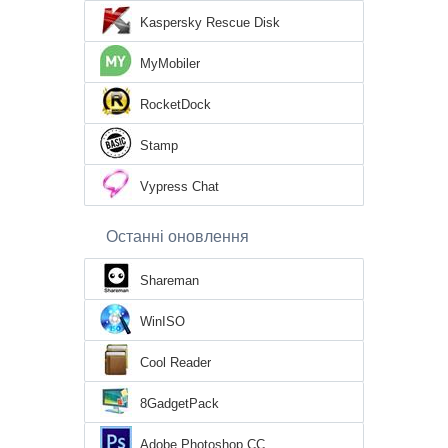
Kaspersky Rescue Disk
MyMobiler
RocketDock
Stamp
Vypress Chat
Останні оновлення
Shareman
WinISO
Cool Reader
8GadgetPack
Adobe Photoshop CC