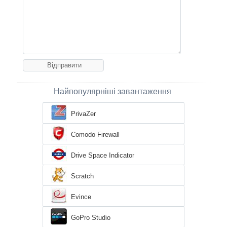
Найпопулярніші завантаження
PrivaZer
Comodo Firewall
Drive Space Indicator
Scratch
Evince
GoPro Studio